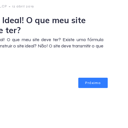
-
 LCP
12 abril 2019
 Ideal! O que meu site
e ter?
eal! O que meu site deve ter? Existe uma fórmula
struir o site ideal? Não! O site deve transmitir o que
Próximo