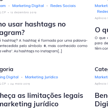
ram
-
Marketing Digital
-
Redes Sociais
Market
Redes
-
 LCP
12 dezembro 2019
Agência
o usar hashtags no
O q
tagram?
O que 
é hashtag? A hashtag é formada por uma palavra-
para de
antecedida pelo símbolo #, mais conhecido como
têm com
a velha”. As hashtags no Instagram[…]
goria
Cate
ng Digital
-
Marketing Jurídico
Marketi
-
 LCP
24 maio 2019
Agência
heça as limitações legais
Ben
marketing jurídico
Digi