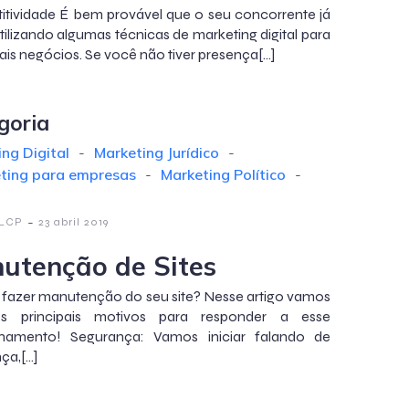
tividade É bem provável que o seu concorrente já
utilizando algumas técnicas de marketing digital para
ais negócios. Se você não tiver presença[…]
goria
ng Digital
-
Marketing Jurídico
-
ting para empresas
-
Marketing Político
-
-
 LCP
23 abril 2019
utenção de Sites
 fazer manutenção do seu site? Nesse artigo vamos
 os principais motivos para responder a esse
onamento! Segurança: Vamos iniciar falando de
ça,[…]