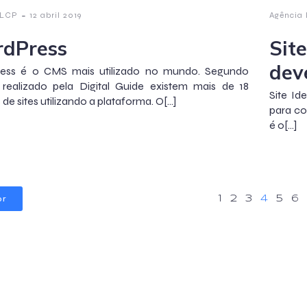
-
 LCP
12 abril 2019
Agência
dPress
Site
dev
ess é o CMS mais utilizado no mundo. Segundo
 realizado pela Digital Guide existem mais de 18
Site Id
 de sites utilizando a plataforma. O[…]
para con
é o[…]
or
1
2
3
4
5
6