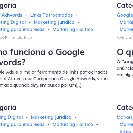
goria
Cate
e Adwords
-
Links Patrocinados
-
Google
ting Digital
-
Marketing Jurídico
-
Marke
ting para empresas
-
Marketing Político
Marke
-
 LCP
15 abril 2019
Agência
o funciona o Google
O q
ords?
O Googl
anúncio
e Ads é a maior ferramenta de links patrocinados
em algu
rnet. Através das Campanhas Google Adwords, você
ntrado quando alguém busca por um[…]
goria
Cate
ng Digital
-
Marketing Jurídico
-
Marketi
ting para empresas
-
Marketing Político
-
Marke
Sites