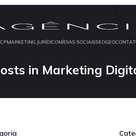
LCP
MARKETING JURÍDICO
MÍDIAS SOCIAIS
SEO
GEO
CONTAT
osts in Marketing Digit
goria
Cate