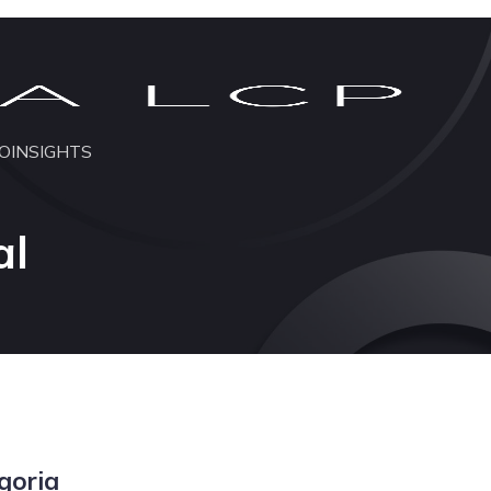
O
INSIGHTS
al
goria