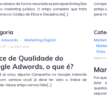
s abaixo de forma resumida as principais limitações
Competi
do marketing jurídico. O artigo completo que trata
esteja 
ema no Código de Ética e Disciplina da[…]
gerar m
goria
Cate
e Adwords
-
Marketing Digital
Marketi
Marke
-
 LCP
24 abril 2019
Sites
ice de Qualidade do
Agência
gle Adwords, o que é?
Man
ê já criou alguma Campanha no Google Adwords
Por que
 com certeza você já deve ter visto o Índice de
listar
de. Nesse artigo vamos falar[…]
questi
seguran