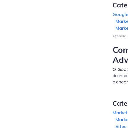
Cate
Googl
Marke
Marke
Agência
Com
Adw
O Googl
da inte
é enco
Cate
Marketi
Marke
Sites