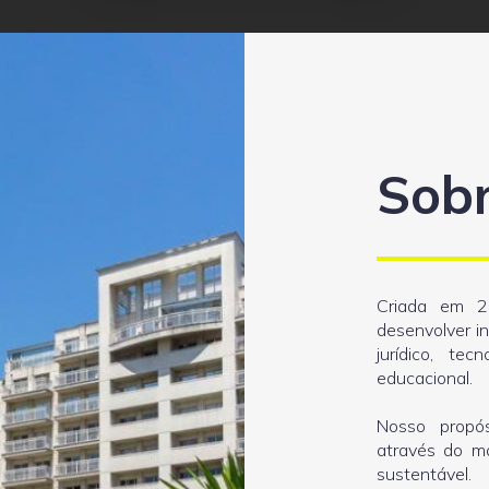
Sob
Criada em 2
desenvolver i
jurídico, tec
educacional.
Nosso propós
através do ma
sustentável.