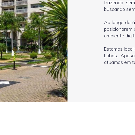
trazendo semp
buscando semp
Ao longo da ú
posicionarem 
ambiente digita
Estamos local
Lobos. Apesa
atuamos em tod