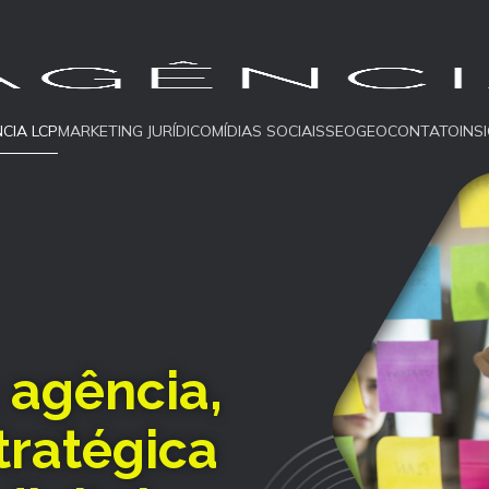
CIA LCP
MARKETING JURÍDICO
MÍDIAS SOCIAIS
SEO
GEO
CONTATO
INS
 agência,
tratégica