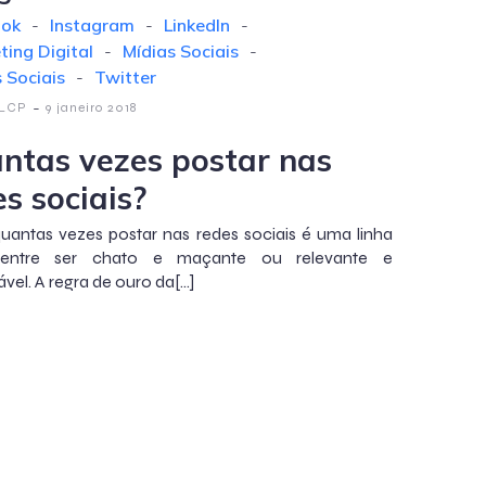
ook
-
Instagram
-
LinkedIn
-
ting Digital
-
Mídias Sociais
-
 Sociais
-
Twitter
-
 LCP
9 janeiro 2018
ntas vezes postar nas
s sociais?
uantas vezes postar nas redes sociais é uma linha
entre ser chato e maçante ou relevante e
el. A regra de ouro da[…]