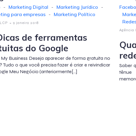
e
-
Marketing Digital
-
Marketing Jurídico
-
Faceb
ting para empresas
-
Marketing Político
Marke
Redes
-
 LCP
9 janeiro 2018
Agência
Dicas de ferramentas
Qua
tuitas do Google
rede
My Business Deseja aparecer de forma gratuita no
 Tudo o que você precisa fazer é criar e reivindicar
Saber q
gle Meu Negócio (anteriormente[…]
tênue 
memoráv