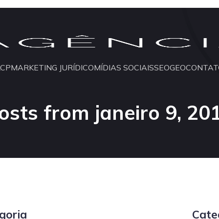
LCP
MARKETING JURÍDICO
MÍDIAS SOCIAIS
SEO
GEO
CONTAT
osts from janeiro 9, 20
goria
Cate