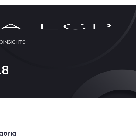
O
INSIGHTS
18
goria