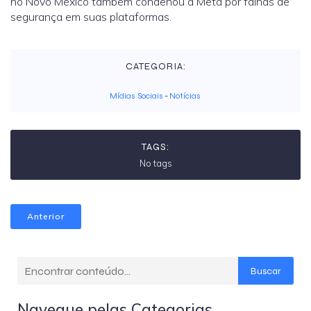
no Novo México também condenou a Meta por falhas de
segurança em suas plataformas.
CATEGORIA:
Mídias Sociais
-
Notícias
TAGS:
No tags
Anterior
Buscar
Navegue pelas Categorias