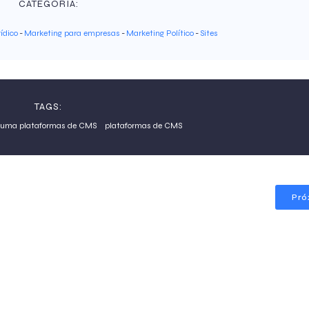
CATEGORIA:
ídico
-
Marketing para empresas
-
Marketing Político
-
Sites
TAGS:
 uma plataformas de CMS
plataformas de CMS
Pró