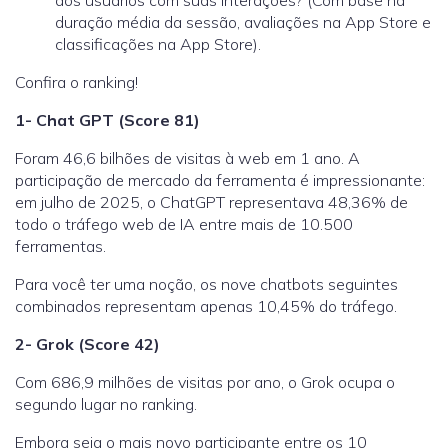
dos usuários com suas interações? (Com base na
duração média da sessão, avaliações na App Store e
classificações na App Store).
Confira o ranking!
1- Chat GPT (Score 81)
Foram
46,6 bilhões
de visitas à web em 1 ano.
A
participação de mercado da ferramenta é impressionante:
em julho de 2025, o ChatGPT representava
48,36% de
todo o tráfego web de IA
entre mais de 10.500
ferramentas.
Para você ter uma noção,
os nove chatbots seguintes
combinados representam apenas 10,45% do tráfego.
2- Grok (Score 42)
Com
686,9 milhões
de visitas por ano, o Grok ocupa o
segundo lugar no ranking.
Embora seja o mais novo participante entre os 10