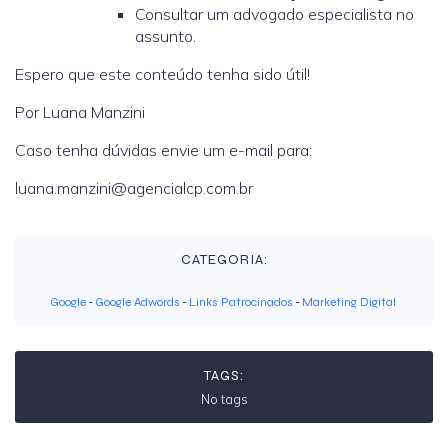
Consultar um advogado especialista no
assunto.
Espero que este conteúdo tenha sido útil!
Por Luana Manzini
Caso tenha dúvidas envie um e-mail para:
luana.manzini@agencialcp.com.br
CATEGORIA:
Google
-
Google Adwords
-
Links Patrocinados
-
Marketing Digital
TAGS:
No tags