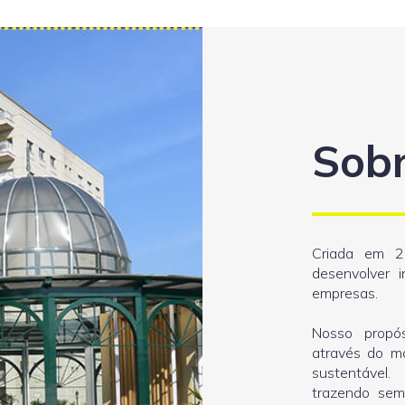
Sob
Criada em 2
desenvolver i
empresas.
Nosso propós
através do ma
sustentável.
trazendo semp