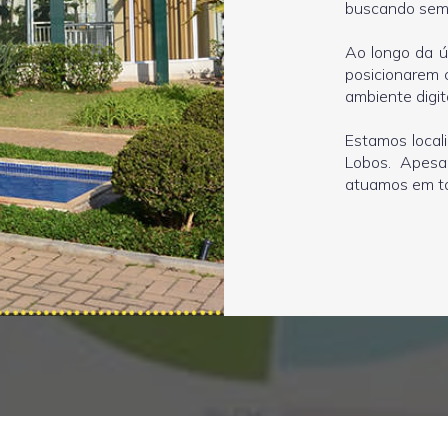
buscando semp
Ao longo da ú
posicionarem 
ambiente digita
Estamos local
Lobos. Apesa
atuamos em tod